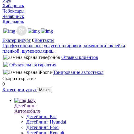
Уфа
Хабаровск
Чебоксары
Челябинск
Ярославль
Екатеринбург
0
Контакты
Профессиональные услуги полировки, химчистки, оклейка
пленкой, шумоизоляция...
Отзывы клиентов
Обязательная гарантия
Тонирование автостекол
Скоро открытие
0
Категории услуг
Меню
Детейлинг
Автомобиля
Детейлинг Kia
Детейлинг Hyundai
Детейлинг Ford
Детейлинг Renault