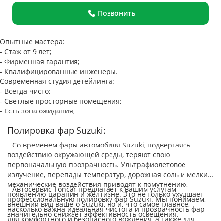
Позвонить
Опытные мастера:
- Стаж от 9 лет;
- Фирменная гарантия;
- Квалифицированные инженеры.
Современная студия детейлинга:
- Всегда чисто;
- Светлые просторные помещения;
- Есть зона ожидания;
Полировка фар Suzuki:
Со временем фары автомобиля Suzuki, подвергаясь
воздействию окружающей среды, теряют свою
первоначальную прозрачность. Ультрафиолетовое
излучение, перепады температур, дорожная соль и мелкие
механические воздействия приводят к помутнению,
Автосервис Toncar предлагает к вашим услугам
появлению царапин и желтизне. Это не только ухудшает
профессиональную полировку фар Suzuki. Мы понимаем,
внешний вид вашего Suzuki, но и, что самое главное,
насколько важна идеальная чистота и прозрачность фар
значительно снижает эффективность освещения.
для комфортного и безопасного вождения, а также для