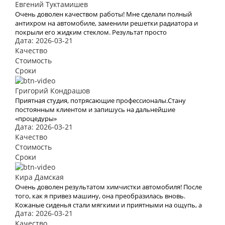
Евгений Туктамишев
Очень доволен качеством работы! Мне сделали полный
антихром на автомобиле, заменили решетки радиатора и
покрыли его жидким стеклом. Результат просто
Дата: 2026-03-21
потрясающий!
Качество
Стоимость
Сроки
Григорий Кондрашов
Приятная студия, потрясающие профессионалы.Стану
постоянным клиентом и запишусь на дальнейшие
«процедуры»
Дата: 2026-03-21
Качество
Стоимость
Сроки
Кира Дамская
Очень доволен результатом химчистки автомобиля! После
того, как я привез машину, она преобразилась вновь.
Кожаные сиденья стали мягкими и приятными на ощупь, а
Дата: 2026-03-21
салон наполнился приятным запахом. Теперь моя машина
выглядит и чувствует себя как новая! Большое спасибо за
Качество