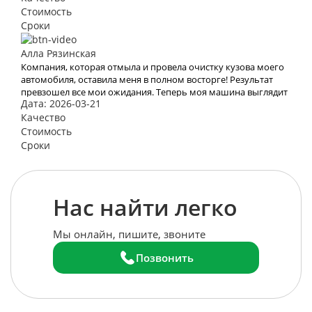
профессиональную работу!
Стоимость
Сроки
Алла Рязинская
Компания, которая отмыла и провела очистку кузова моего
автомобиля, оставила меня в полном восторге! Результат
превзошел все мои ожидания. Теперь моя машина выглядит
Дата: 2026-03-21
так, словно только что сошла с конвейера.
Качество
Стоимость
Сроки
Нас найти легко
Мы онлайн, пишите, звоните
Позвонить