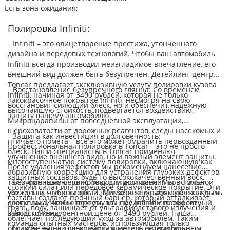
- Есть зона ожидания;
Полировка Infiniti:
Infiniti – это олицетворение престижа, утонченного
дизайна и передовых технологий. Чтобы ваш автомобиль
Infiniti всегда производил неизгладимое впечатление, его
внешний вид должен быть безупречен. Детейлинг-центр
Toncar предлагает эксклюзивную услугу полировки кузова
Восстановление безупречного глянца: Со временем
Infiniti, начиная от 3490 рублей, которая не только
лакокрасочное покрытие Infiniti, несмотря на свою
восстановит сияющий блеск, но и обеспечит надежную
высочайшую стойкость, подвергается воздействию.
защиту вашему автомобилю.
Микроцарапины от повседневной эксплуатации,
шероховатости от дорожных реагентов, следы насекомых и
Защита как инвестиция в долговечность:
птичьего помета – все это может омрачить первозданный
Профессиональная полировка в Toncar – это не просто
блеск. Наши специалисты в Toncar применяют
улучшение внешнего вида, но и важный элемент защиты.
многоступенчатую систему полировки, включающую как
После удаления дефектов мы рекомендуем нанесение
абразивную коррекцию для устранения глубоких дефектов,
защитных составов, будь то высококачественный воск,
так и финишную полировку для достижения кристальной
Безупречный сервис по доступной цене: Мы в Toncar
стойкий силат или передовое керамическое покрытие. Эти
чистоты и глубины цвета. Мы бережно работаем с каждым
убеждены, что роскошь и внимание к деталям должны быть
составы создают прочный барьер, который отталкивает
слоем лака, чтобы вернуть вашему Infiniti его эффектный,
доступны. Именно поэтому мы предлагаем полировку
грязь, воду, защищает от ультрафиолетового излучения и
заводской вид.
Infiniti по конкурентной цене от 3490 рублей. Наша
облегчает последующий уход за автомобилем. Таким
команда опытных мастеров, использующая только
образом, вы не только наслаждаетесь ослепительным
Если не нашли свою марку и модель автомобиля, то