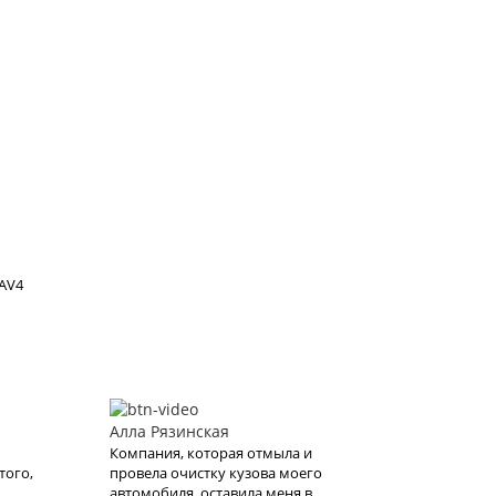
AV4
Алла Рязинская
Компания, которая отмыла и
того,
провела очистку кузова моего
автомобиля, оставила меня в