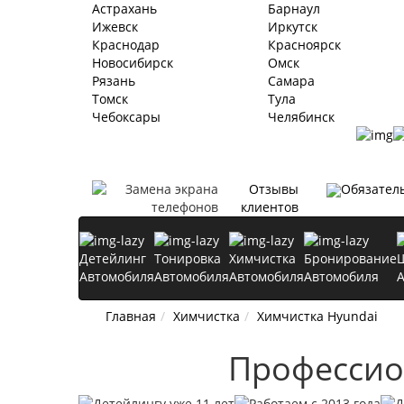
Астрахань
Барнаул
Ижевск
Иркутск
Краснодар
Красноярск
Новосибирск
Омск
Рязань
Самара
Томск
Тула
Чебоксары
Челябинск
Отзывы
Обязател
клиентов
Детейлинг
Тонировка
Химчистка
Бронирование
Автомобиля
Автомобиля
Автомобиля
Автомобиля
Главная
Химчистка
Химчистка Hyundai
Профессио