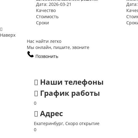
Дата: 2026-03-21
Дата:
радиатора и покрыли его жидким
дальн
стеклом. Результат просто
Качество
Каче
потрясающий!
Стоимость
Стои
Сроки
Срок
Наверх
Нас найти легко
Мы онлайн, пишите, звоните
Позвонить
Наши телефоны
График работы
0
Адрес
Екатеринбург, Скоро открытие
0