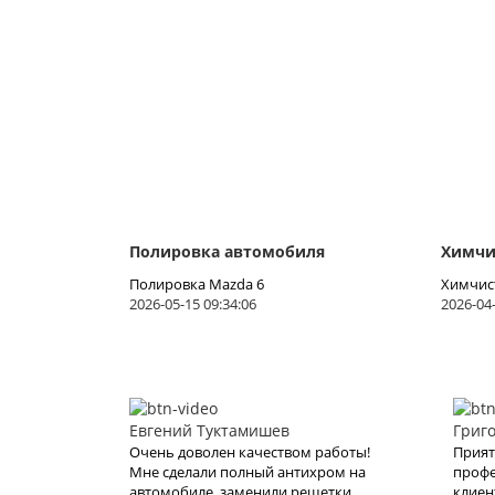
Полировка автомобиля
Химчи
Полировка Mazda 6
Химчист
2026-05-15 09:34:06
2026-04-
Евгений Туктамишев
Григ
Очень доволен качеством работы!
Прият
Мне сделали полный антихром на
профе
автомобиле, заменили решетки
клиен