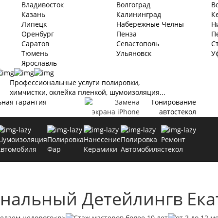
Владивосток
Волгоград
В
Казань
Калининград
К
Липецк
Набережные Челны
Н
Оренбург
Пенза
П
Саратов
Севастополь
С
Тюмень
Ульяновск
У
Ярославль
Профессиональные услуги полировки,
химчистки, оклейка пленкой, шумоизоляция...
ьная гарантия
Тонирование
автостекол
Шумоизоляция
Полировка
Нанесение
Полировка
Ремонт
Автомобиля
Фар
Керамики
Автомобиля
стекол
нальный Детейлинг
в Ек