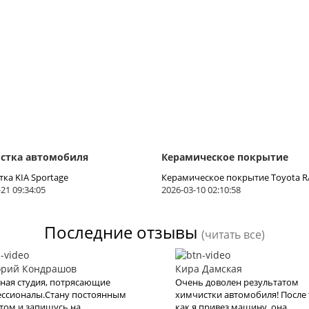
стка автомобиля
Керамическое покрытие
ка KIA Sportage
Керамическое покрытие Toyota R
21 09:34:05
2026-03-10 02:10:58
Последние отзывы
(читать все)
орий Кондрашов
Кира Дамская
ная студия, потрясающие
Очень доволен результатом
ссионалы.Стану постоянным
химчистки автомобиля! После 
том и запишусь на
как я привез машину, она