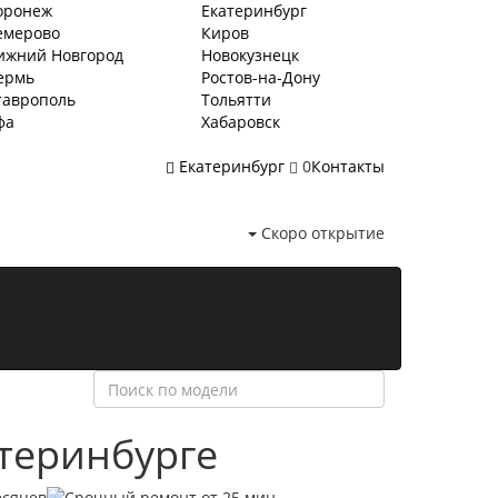
оронеж
Екатеринбург
емерово
Киров
ижний Новгород
Новокузнецк
ермь
Ростов-на-Дону
таврополь
Тольятти
фа
Хабаровск
Екатеринбург
0
Контакты
Скоро открытие
атеринбурге