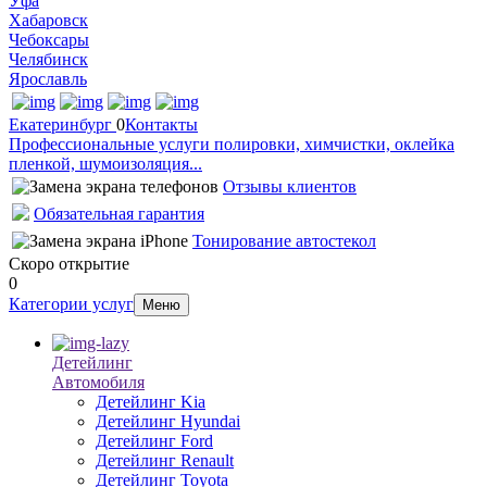
Уфа
Хабаровск
Чебоксары
Челябинск
Ярославль
Екатеринбург
0
Контакты
Профессиональные услуги полировки, химчистки, оклейка
пленкой, шумоизоляция...
Отзывы клиентов
Обязательная гарантия
Тонирование автостекол
Скоро открытие
0
Категории услуг
Меню
Детейлинг
Автомобиля
Детейлинг Kia
Детейлинг Hyundai
Детейлинг Ford
Детейлинг Renault
Детейлинг Toyota