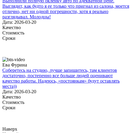
Выполнили полную оклейку авто по адекватной цене.
Выглядит, как будто я ее только что пригнал из салона, моется
отлично, нет ни одной погрешности, хотя я реально
разглядывал. Молодцы!
Дата: 2026-03-20
Качество
Стоимость
Сроки
Ева Фурина
Соберетесь на студию, лучше запишитесь, там клиентов
достаточно, постепенно все больше людей оценивают
качество работы. Надеюсь, «постоянкам» будут оставлять
места))
Дата: 2026-03-20
Качество
Стоимость
Сроки
Наверх