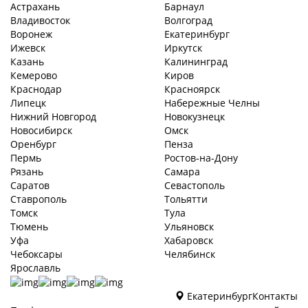
Астрахань
Барнаул
Владивосток
Волгоград
Воронеж
Екатеринбург
Ижевск
Иркутск
Казань
Калининград
Кемерово
Киров
Краснодар
Красноярск
Липецк
Набережные Челны
Нижний Новгород
Новокузнецк
Новосибирск
Омск
Оренбург
Пенза
Пермь
Ростов-на-Дону
Рязань
Самара
Саратов
Севастополь
Ставрополь
Тольятти
Томск
Тула
Тюмень
Ульяновск
Уфа
Хабаровск
Чебоксары
Челябинск
Ярославль
Екатеринбург
Контакты