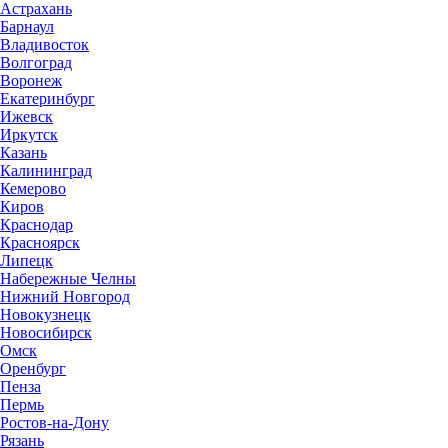
Астрахань
Барнаул
Владивосток
Волгоград
Воронеж
Екатеринбург
Ижевск
Иркутск
Казань
Калининград
Кемерово
Киров
Краснодар
Красноярск
Липецк
Набережные Челны
Нижний Новгород
Новокузнецк
Новосибирск
Омск
Оренбург
Пенза
Пермь
Ростов-на-Дону
Рязань