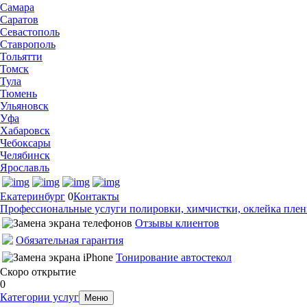
Самара
Саратов
Севастополь
Ставрополь
Тольятти
Томск
Тула
Тюмень
Ульяновск
Уфа
Хабаровск
Чебоксары
Челябинск
Ярославль
Екатеринбург
0
Контакты
Профессиональные услуги полировки, химчистки, оклейка пленк
Отзывы клиентов
Обязательная гарантия
Тонирование автостекол
Скоро открытие
0
Категории услуг
Меню