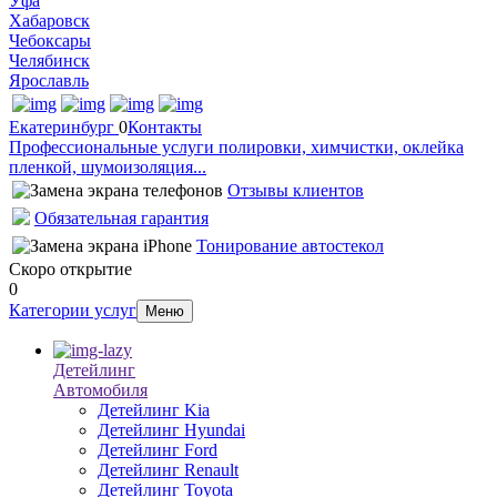
Уфа
Хабаровск
Чебоксары
Челябинск
Ярославль
Екатеринбург
0
Контакты
Профессиональные услуги полировки, химчистки, оклейка
пленкой, шумоизоляция...
Отзывы клиентов
Обязательная гарантия
Тонирование автостекол
Скоро открытие
0
Категории услуг
Меню
Детейлинг
Автомобиля
Детейлинг Kia
Детейлинг Hyundai
Детейлинг Ford
Детейлинг Renault
Детейлинг Toyota