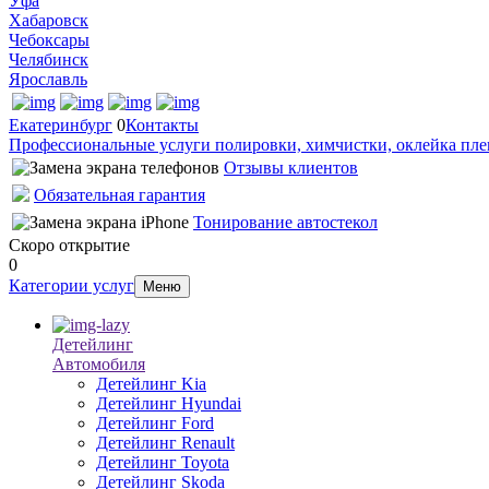
Уфа
Хабаровск
Чебоксары
Челябинск
Ярославль
Екатеринбург
0
Контакты
Профессиональные услуги полировки, химчистки, оклейка пле
Отзывы клиентов
Обязательная гарантия
Тонирование автостекол
Скоро открытие
0
Категории услуг
Меню
Детейлинг
Автомобиля
Детейлинг Kia
Детейлинг Hyundai
Детейлинг Ford
Детейлинг Renault
Детейлинг Toyota
Детейлинг Skoda