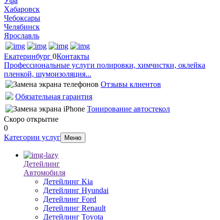
Уфа
Хабаровск
Чебоксары
Челябинск
Ярославль
Екатеринбург
0
Контакты
Профессиональные услуги полировки, химчистки, оклейка
пленкой, шумоизоляция...
Отзывы клиентов
Обязательная гарантия
Тонирование автостекол
Скоро открытие
0
Категории услуг
Меню
Детейлинг
Автомобиля
Детейлинг Kia
Детейлинг Hyundai
Детейлинг Ford
Детейлинг Renault
Детейлинг Toyota