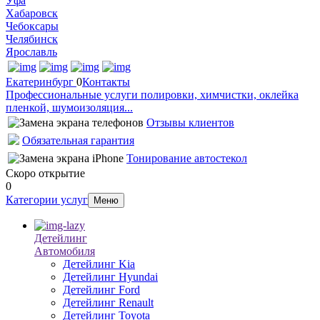
Уфа
Хабаровск
Чебоксары
Челябинск
Ярославль
Екатеринбург
0
Контакты
Профессиональные услуги полировки, химчистки, оклейка
пленкой, шумоизоляция...
Отзывы клиентов
Обязательная гарантия
Тонирование автостекол
Скоро открытие
0
Категории услуг
Меню
Детейлинг
Автомобиля
Детейлинг Kia
Детейлинг Hyundai
Детейлинг Ford
Детейлинг Renault
Детейлинг Toyota