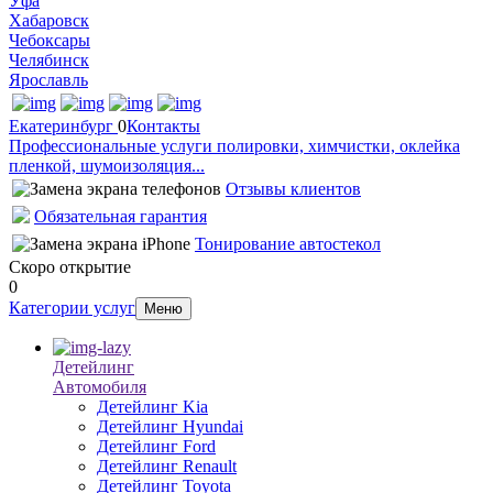
Уфа
Хабаровск
Чебоксары
Челябинск
Ярославль
Екатеринбург
0
Контакты
Профессиональные услуги полировки, химчистки, оклейка
пленкой, шумоизоляция...
Отзывы клиентов
Обязательная гарантия
Тонирование автостекол
Скоро открытие
0
Категории услуг
Меню
Детейлинг
Автомобиля
Детейлинг Kia
Детейлинг Hyundai
Детейлинг Ford
Детейлинг Renault
Детейлинг Toyota