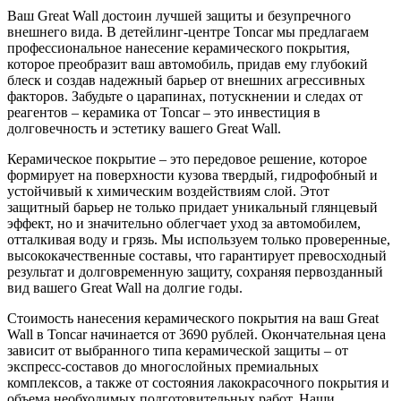
Ваш Great Wall достоин лучшей защиты и безупречного
внешнего вида. В детейлинг-центре Toncar мы предлагаем
профессиональное нанесение керамического покрытия,
которое преобразит ваш автомобиль, придав ему глубокий
блеск и создав надежный барьер от внешних агрессивных
факторов. Забудьте о царапинах, потускнении и следах от
реагентов – керамика от Toncar – это инвестиция в
долговечность и эстетику вашего Great Wall.
Керамическое покрытие – это передовое решение, которое
формирует на поверхности кузова твердый, гидрофобный и
устойчивый к химическим воздействиям слой. Этот
защитный барьер не только придает уникальный глянцевый
эффект, но и значительно облегчает уход за автомобилем,
отталкивая воду и грязь. Мы используем только проверенные,
высококачественные составы, что гарантирует превосходный
результат и долговременную защиту, сохраняя первозданный
вид вашего Great Wall на долгие годы.
Стоимость нанесения керамического покрытия на ваш Great
Wall в Toncar начинается от 3690 рублей. Окончательная цена
зависит от выбранного типа керамической защиты – от
экспресс-составов до многослойных премиальных
комплексов, а также от состояния лакокрасочного покрытия и
объема необходимых подготовительных работ. Наши