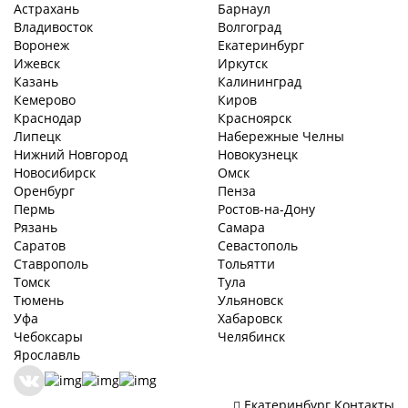
Астрахань
Барнаул
Владивосток
Волгоград
Воронеж
Екатеринбург
Ижевск
Иркутск
Казань
Калининград
Кемерово
Киров
Краснодар
Красноярск
Липецк
Набережные Челны
Нижний Новгород
Новокузнецк
Новосибирск
Омск
Оренбург
Пенза
Пермь
Ростов-на-Дону
Рязань
Самара
Саратов
Севастополь
Ставрополь
Тольятти
Томск
Тула
Тюмень
Ульяновск
Уфа
Хабаровск
Чебоксары
Челябинск
Ярославль
Екатеринбург
Контакты