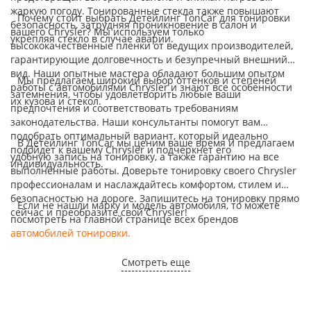
жаркую погоду. Тонированные стекла также повышают
Почему стоит выбрать Детейлинг TonCar для тонировки
безопасность, затрудняя проникновение в салон и
вашего Chrysler? Мы используем только
укрепляя стекло в случае аварии.
высококачественные пленки от ведущих производителей,
гарантирующие долговечность и безупречный внешний
вид. Наши опытные мастера обладают большим опытом
Мы предлагаем широкий выбор оттенков и степеней
работы с автомобилями Chrysler и знают все особенности
затемнения, чтобы удовлетворить любые ваши
их кузова и стекол.
предпочтения и соответствовать требованиям
законодательства. Наши консультанты помогут вам
подобрать оптимальный вариант, который идеально
В Детейлинг TonCar мы ценим ваше время и предлагаем
подойдет к вашему Chrysler и подчеркнет его
удобную запись на тонировку, а также гарантию на все
индивидуальность.
выполненные работы. Доверьте тонировку своего Chrysler
профессионалам и наслаждайтесь комфортом, стилем и
безопасностью на дороге. Запишитесь на тонировку прямо
Если не нашли марку и модель автомобиля, то можете
сейчас и преобразите свой Chrysler!
посмотреть на главной странице всех брендов
автомобилей тонировки
.
Смотреть еще