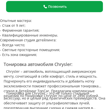
Позвонить
Опытные мастера:
- Стаж от 9 лет;
- Фирменная гарантия;
- Квалифицированные инженеры.
Современная студия детейлинга:
- Всегда чисто;
- Светлые просторные помещения;
- Есть зона ожидания;
Тонировка автомобиля Chrysler:
Chrysler – автомобиль, воплощающий американскую
мечту, сочетающий в себе комфорт, стиль и мощность.
Подчеркнуть его индивидуальность и добавить нотку
эксклюзивности поможет профессиональная тонировка
стекол в Детейлинг TonCar. Предлагаем комплексные
Тонировка для Chrysler – это не только стильный
решения по тонировке Chrysler по цене от 2890 рублей.
аксессуар, но и целый ряд практических преимуществ. Она
обеспечивает защиту от ультрафиолетовых лучей,
предотвращая выгорание салона и снижая нагрев в