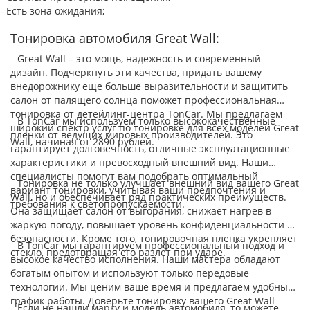
- Есть зона ожидания;
Тонировка автомобиля Great Wall:
Great Wall – это мощь, надежность и современный
дизайн. Подчеркнуть эти качества, придать вашему
внедорожнику еще больше выразительности и защитить
салон от палящего солнца поможет профессиональная
тонировка от детейлинг-центра TonCar. Мы предлагаем
В TonCar мы используем только высококачественные
широкий спектр услуг по тонировке для всех моделей Great
пленки от ведущих мировых производителей. Это
Wall, начиная от 2890 рублей.
гарантирует долговечность, отличные эксплуатационные
характеристики и превосходный внешний вид. Наши
специалисты помогут вам подобрать оптимальный
Тонировка не только улучшает внешний вид вашего Great
вариант тонировки, учитывая ваши предпочтения и
Wall, но и обеспечивает ряд практических преимуществ.
требования к светопропускаемости.
Она защищает салон от выгорания, снижает нагрев в
жаркую погоду, повышает уровень конфиденциальности и
безопасности. Кроме того, тонировочная пленка укрепляет
В TonCar мы гарантируем профессиональный подход и
стекло, предотвращая его разлет при ударе.
высокое качество исполнения. Наши мастера обладают
богатым опытом и используют только передовые
технологии. Мы ценим ваше время и предлагаем удобный
график работы. Доверьте тонировку вашего Great Wall
Если не нашли марку и модель автомобиля, то можете